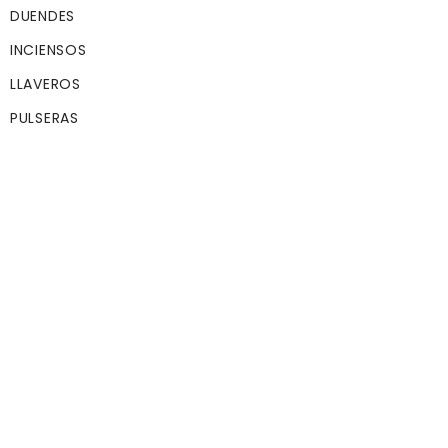
mitología Irlandes
DUENDES
Brigit era la hija de
INCIENSOS
Dagda. Brigit es al
mismo tiempo una
LLAVEROS
simple y triple dio
muchas veces se l
PULSERAS
representa junto 
sus dos hermanas
idénticas, siempre
vestidas con ropa
etéreas.
Se le atribuyen var
roles como protec
de la poesía, de l
artesanía, y de los
médicos. Como
sanadora,
especialmente
protege a las muj
en el parto. Brigit 