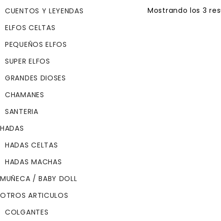
Mostrando los 3 re
CUENTOS Y LEYENDAS
SOLD
ELFOS CELTAS
OUT
PEQUEÑOS ELFOS
BRIGIT MARFIL
SUPER ELFOS
$
69.99
GRANDES DIOSES
BRIGIT MARFIL
CHAMANES
Adivinación, Salud
SANTERIA
Fertilidad,Amor, M
HADAS
Maternidad, Fuego
HADAS CELTAS
El nombre de Brigi
viene de la palabr
HADAS MACHAS
celta Brig que nos
MUÑECA / BABY DOLL
sugiere poder y
autoridad, y signifi
OTROS ARTICULOS
más grande o  La
COLGANTES
venerada. Según l