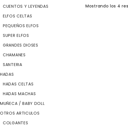
Mostrando los 4 re
CUENTOS Y LEYENDAS
ELFOS CELTAS
PEQUEÑOS ELFOS
Anna (Alegría, Salu
SUPER ELFOS
Amor).
GRANDES DIOSES
$
55.45
CHAMANES
Referencia:
SANTERIA
40074
Altura :
HADAS
38 cm
HADAS CELTAS
Fabricado en:
HADAS MACHAS
España
Marca:
MUÑECA / BABY DOLL
Elfos de Pep Cata
OTROS ARTICULOS
Material:
COLGANTES
Cuerpo blando