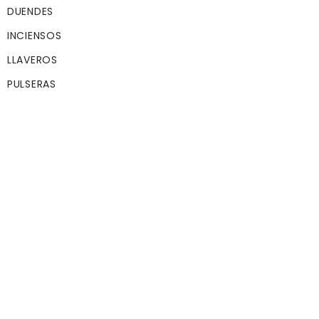
Color de pelo:
DUENDES
Rubio
INCIENSOS
Color de ojos:
LLAVEROS
Grises
PULSERAS
Tipo de ojos:
No movibles
Etnia:
Elfica
AÑADIR AL CAR