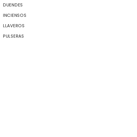
lo hace sonar y
DUENDES
recobra la salud d
inmediato, aun
INCIENSOS
estando grave, sa
LLAVEROS
su hambre y su se
aunque estaba
PULSERAS
afligido, empezó 
cantar olvidando 
inmediato sus
problemas.
Ninguna alegría p
igualar el júbilo de
servir a otros.
Joy, Optimism
It is said to be the
origin of the Frenc
expression “dormir
ses deux oreilles”.