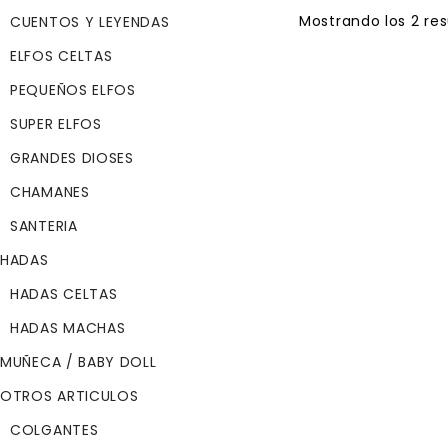
Mostrando los 2 re
CUENTOS Y LEYENDAS
SOLD
ELFOS CELTAS
OUT
PEQUEÑOS ELFOS
OBERON
SUPER ELFOS
$
69.99
GRANDES DIOSES
OBERON
CHAMANES
Alegría, Optimismo
SANTERIA
Se dice que es el
HADAS
origen de la expre
HADAS CELTAS
francesa “dormir s
ses deux oreilles”.
HADAS MACHAS
Cuando Huon se c
MUÑECA / BABY DOLL
de inanición enfe
OTROS ARTICULOS
piensa morir, lleg
Oberón con su cue
COLGANTES