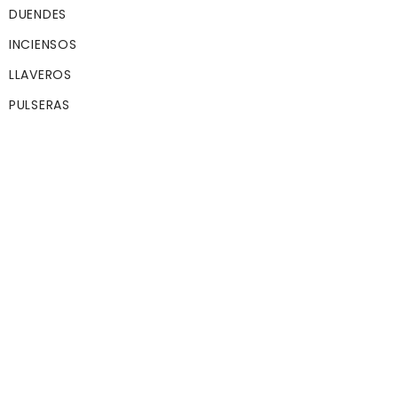
caminos. Se prese
DUENDES
como niño o viejo,
según días y a su
INCIENSOS
antojo.
LLAVEROS
Cuando posee a u
PULSERAS
creyente, agita las
manos y hace
travesuras. Si se
enfurece su cara
cambia de niño a
viejo.
Se sincrética con 
Antonio de Padua,
fiesta es el 13 de ju
Dueño de la puert
la felicidad y el de
solo sus llaves pu
abrirlas o cerrarla