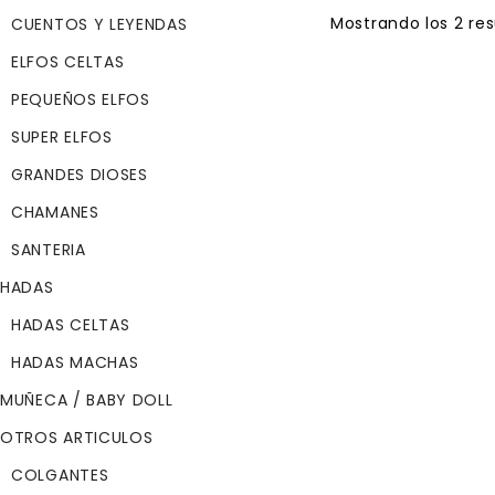
Mostrando los 2 re
CUENTOS Y LEYENDAS
SOLD
ELFOS CELTAS
OUT
PEQUEÑOS ELFOS
ELEGGUA
SUPER ELFOS
$
69.99
GRANDES DIOSES
ELEGGUA
CHAMANES
Dueño de las llave
SANTERIA
destino
HADAS
Eleggua, hijo del R
HADAS CELTAS
Okuboro, niño inqu
y juguetón, muchos
HADAS MACHAS
identifican con un
MUÑECA / BABY DOLL
con ojos brillantes
OTROS ARTICULOS
En Cuba, es el orix
que abre y cierra 
COLGANTES