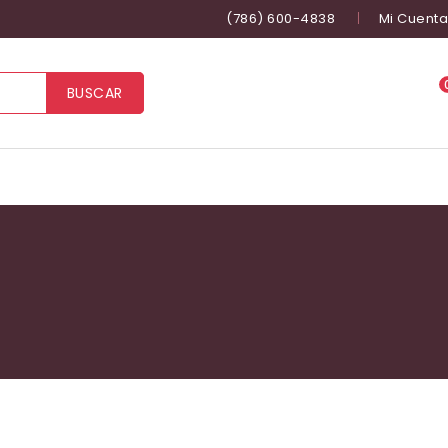
(786) 600-4838
Mi Cuenta
BUSCAR
Inicio
/
Productos etiquetados 