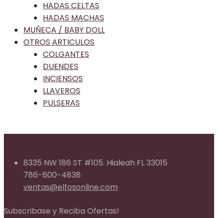
HADAS CELTAS
HADAS MACHAS
MUÑECA / BABY DOLL
OTROS ARTICULOS
COLGANTES
DUENDES
INCIENSOS
LLAVEROS
PULSERAS
Informacion de Contacto
8335 NW 186 ST #105. Hialeah FL 33015
786-600-4838
ventas@elfosonline.com
Subscribase y Reciba Ofertas!