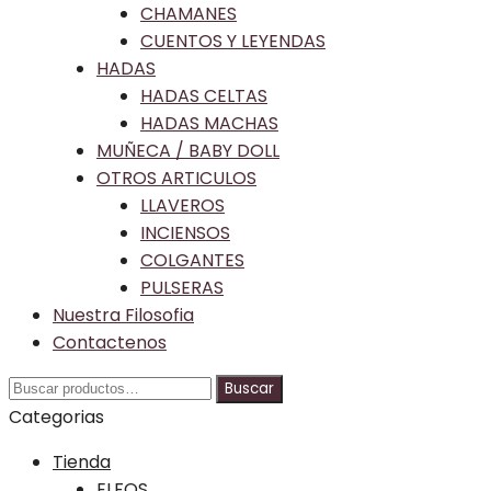
CHAMANES
CUENTOS Y LEYENDAS
HADAS
HADAS CELTAS
HADAS MACHAS
MUÑECA / BABY DOLL
OTROS ARTICULOS
LLAVEROS
INCIENSOS
COLGANTES
PULSERAS
Nuestra Filosofia
Contactenos
Buscar
Buscar
por:
Categorias
Skip
Tienda
to
ELFOS