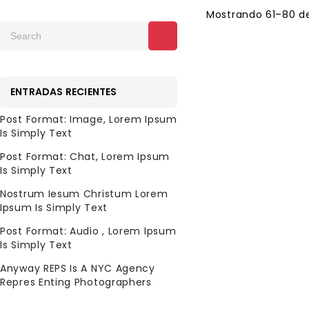
Mostrando 61–80 de
MIDHIR
ENTRADAS RECIENTES
$
55.45
Post Format: Image, Lorem Ipsum
MIDHIR
Is Simply Text
Astucia, Fortuna en
Post Format: Chat, Lorem Ipsum
juego.
Is Simply Text
Un día Midhir se
Nostrum Iesum Christum Lorem
enamoró de la es
Ipsum Is Simply Text
de un rey irlandés
Post Format: Audio , Lorem Ipsum
llamado Eochaïd. 
Is Simply Text
aceptó marcharse
él con la condició
Anyway REPS Is A NYC Agency
Repres Enting Photographers
que su marido
estuviese de acue