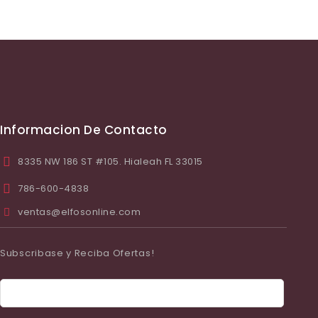
Informacion De Contacto
8335 NW 186 ST #105. Hialeah FL 33015
786-600-4838
ventas@elfosonline.com
Subscribase y Reciba Ofertas!