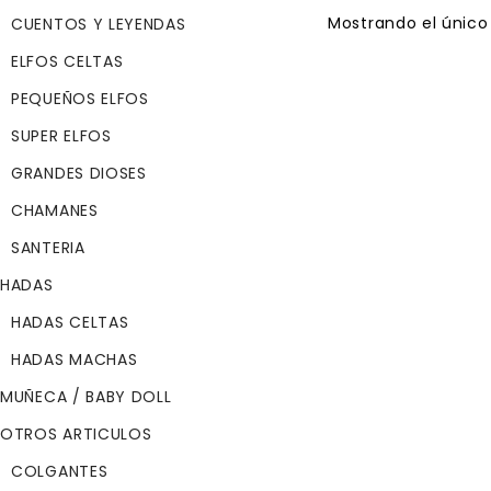
Mostrando el único
CUENTOS Y LEYENDAS
ELFOS CELTAS
PEQUEÑOS ELFOS
TEIX (PROTECTOR DE
SUPER ELFOS
NATURALEZA, PROT
GRANDES DIOSES
LAS COSECHAS)
$
55.45
CHAMANES
Referencia:
SANTERIA
41016
Altura :
HADAS
28 cm
HADAS CELTAS
Fabricado en:
HADAS MACHAS
España
Marca:
MUÑECA / BABY DOLL
Elfos de Pep Cata
OTROS ARTICULOS
Material:
COLGANTES
Cuerpo blando