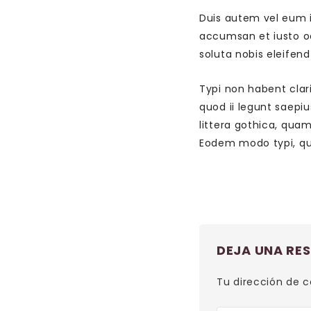
Duis autem vel eum ir
accumsan et iusto odi
soluta nobis eleifen
Typi non habent clari
quod ii legunt saep
littera gothica, qu
Eodem modo typi, qui
DEJA UNA RE
Tu dirección de c