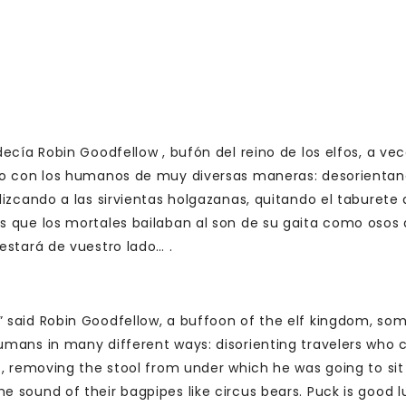
decía Robin Goodfellow , bufón del reino de los elfos, a ve
ndo con los humanos de muy diversas maneras: desorienta
lizcando a las sirvientas holgazanas, quitando el taburete
os que los mortales bailaban al son de su gaita como osos
estará de vuestro lado… .
” said Robin Goodfellow, a buffoon of the elf kingdom, so
umans in many different ways: disorienting travelers who 
ts, removing the stool from under which he was going to si
 sound of their bagpipes like circus bears. Puck is good lu