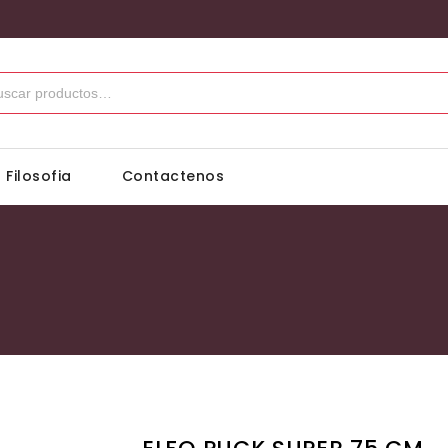
 Filosofia
Contactenos
Inicio
/
ELFOS
/
ELFOS CELTAS
/
ELFO PUCK SUPER 75 