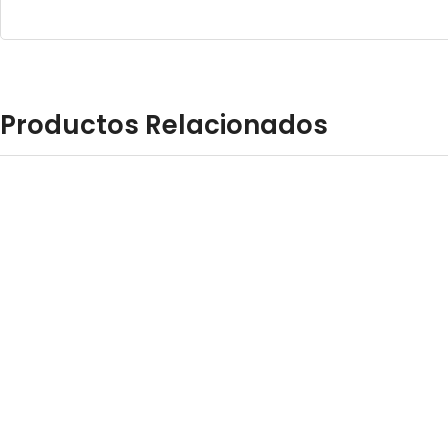
Productos Relacionados
KELPIE
STOWNY
$
55.45
$
55.45
AÑADIR AL CARRITO
AÑADIR 
SOLD
OUT
CAER, TU ELFO PARA EL AMOR
ANGUS