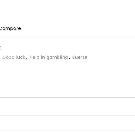
Compare
S
,
Good luck
,
Help in gambling
,
Suerte