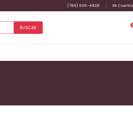
(786) 600-4838
Mi Cuenta
BUSCAR
CM