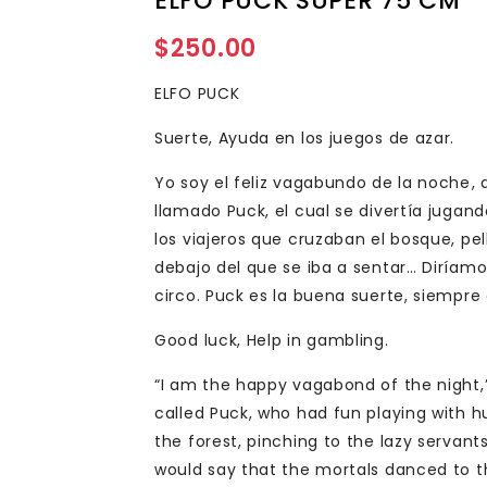
ELFO PUCK SUPER 75 CM
$
250.00
ELFO PUCK
Suerte, Ayuda en los juegos de azar.
Yo soy el feliz vagabundo de la noche, 
llamado Puck, el cual se divertía juga
los viajeros que cruzaban el bosque, pel
debajo del que se iba a sentar… Diríam
circo. Puck es la buena suerte, siempre 
Good luck, Help in gambling.
“I am the happy vagabond of the night,
called Puck, who had fun playing with h
the forest, pinching to the lazy servan
would say that the mortals danced to the